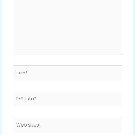
yazın..
İsim*
E-
Posta*
Web
sitesi