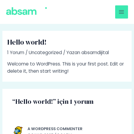
İçeriğe
Mai
atla
Men
Hello world!
1 Yorum
/
Uncategorized
/ Yazan
absamdijital
Welcome to WordPress. This is your first post. Edit or
delete it, then start writing!
“Hello world!” için 1 yorum
A WORDPRESS COMMENTER